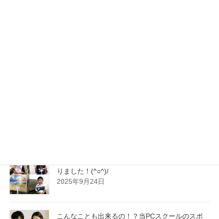
2026年3月10日
2026年！新年 明けましておめでとうございま
す！！本年も何とぞよろしくお願い申し上げま
す！(^o^)/
2026年1月5日
年末が近づいて参りましたが、皆さま！準備はお
済ですか？少し早めの師走のお支度として、来年
のカレンダー作り・年賀状作りはお済でしょう
か？(^_^)/
2025年11月4日
今年も“世界で1つのオリジナルうちわ”ができあが
りました！(^○^)/
2025年9月24日
こんなことも出来るの！？当PCスクールのスポ