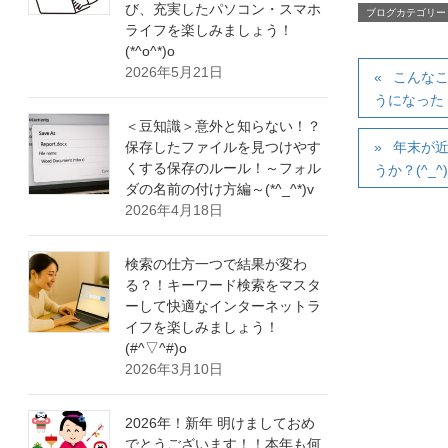
び、充実したパソコン・スマホ
ブログカテゴリー
ライフを楽しみましょう！
(*^o^*)o
2026年5月21日
こんな
うになった！
＜豆知識＞意外と知らない！？
保存したファイルを見つけやす
年末が
くする保存のルール！～フォル
うか？(^_^)
ダの名前の付け方編～(*^_^*)v
2026年4月18日
検索の仕方一つで結果が変わ
る？！キーワード検索をマスタ
ーして快適なインターネットラ
イフを楽しみましょう！
(#^▽^#)o
2026年3月10日
2026年！新年 明けましておめ
でとうございます！！本年も何