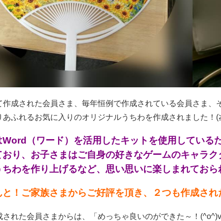
て作成された会員さま、毎年恒例で作成されている会員さま、
あふれるお気に入りのオリジナルうちわを作成されました！(≧∇
はWord（ワード）を活用したキットを使用している
ており、お子さまはご自身の好きなゲームのキャラク
ちわを作り上げるなど、思い思いに楽しまれておられま
と！ご家族さまからご好評を頂き、２つも作成された会
成された会員さまからは、「めっちゃ良いのができた～！(^o^