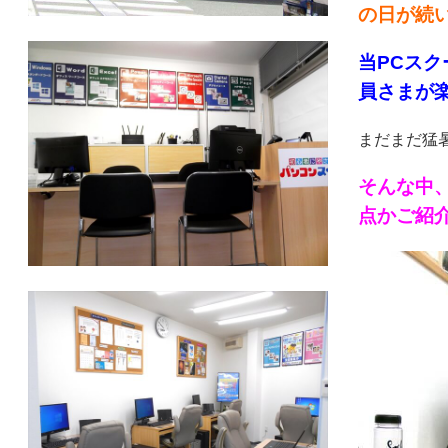
の日が続い
当PCス
員さまが楽
まだまだ猛暑
そんな中
点かご紹介