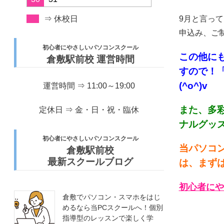
⇒ 休校日
9月と言っ
申込み、ご制
初心者にやさしいパソコンスクール
この他に
倉敷駅前校 運営時間
すので！
(^o^)v
運営時間 ⇒ 11:00～19:00
また、多
定休日 ⇒ 金・日・祝・臨休
ナルグッズ
初心者にやさしいパソコンスクール
当パソコ
倉敷駅前校
最新スクールブログ
は、まずは
初心者にや
倉敷でパソコン・スマホをはじ
めるなら当PCスクールへ！個別
指導型のレッスンで楽しく学