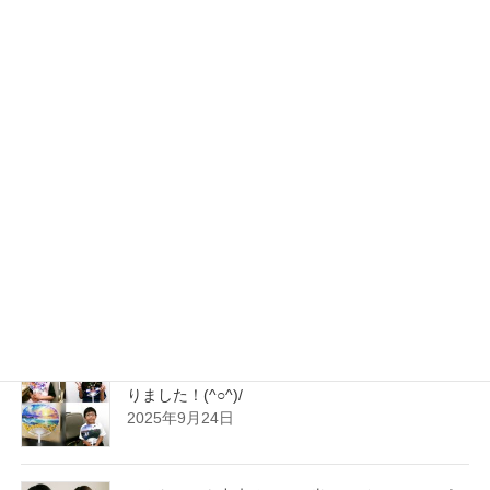
楽しみましょう！(#^▽^#)o
2026年3月10日
2026年！新年 明けましておめでとうございま
す！！本年も何とぞよろしくお願い申し上げま
す！(^o^)/
2026年1月5日
年末が近づいて参りましたが、皆さま！準備はお
済ですか？少し早めの師走のお支度として、来年
のカレンダー作り・年賀状作りはお済でしょう
か？(^_^)/
2025年11月4日
今年も“世界で1つのオリジナルうちわ”ができあが
りました！(^○^)/
2025年9月24日