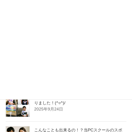
2026年3月10日
2026年！新年 明けましておめでとうございま
す！！本年も何とぞよろしくお願い申し上げま
す！(^o^)/
2026年1月5日
年末が近づいて参りましたが、皆さま！準備はお
済ですか？少し早めの師走のお支度として、来年
のカレンダー作り・年賀状作りはお済でしょう
か？(^_^)/
2025年11月4日
今年も“世界で1つのオリジナルうちわ”ができあが
りました！(^○^)/
2025年9月24日
こんなことも出来るの！？当PCスクールのスポ